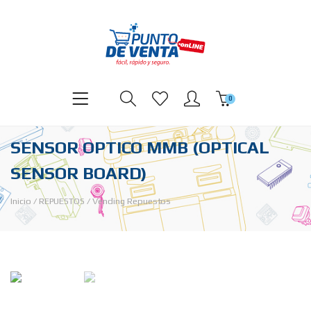
0
SENSOR OPTICO MMB (OPTICAL
SENSOR BOARD)
Inicio
/
REPUESTOS
/
Vending Repuestos