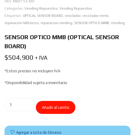
SKU:
MB07.53.300
Categorías:
Vending Repuestos
,
Vending Repuestos
Etiquetas:
OPTICAL SENSOR BOARD
,
reciclador
,
reciclador mmb
,
reparacion billeteros
,
reparacion vending
,
SENSOR OPTICO MMB
,
Vending
SENSOR OPTICO MMB (OPTICAL SENSOR
BOARD)
$
504,900
+ IVA
*Estos precios no incluyen IVA
*Disponibilidad sujeta a inventario
Añadir al carrito
Agregar a Lista de Deseos