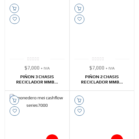
0
0
$
7,000
$
7,000
+ IVA
+ IVA
out
out
of
of
5
5
PIÑON 3 CHASIS
PIÑON 2 CHASIS
RECICLADOR MMB...
RECICLADOR MMB...