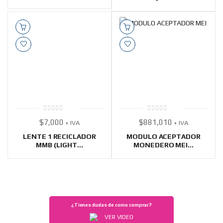
0
0
$
7,000
$
881,010
+ IVA
+ IVA
out
out
of
of
5
5
LENTE 1 RECICLADOR
MODULO ACEPTADOR
MMB (LIGHT...
MONEDERO MEI...
¿Tienes dudas de como comprar?
VER VIDEO