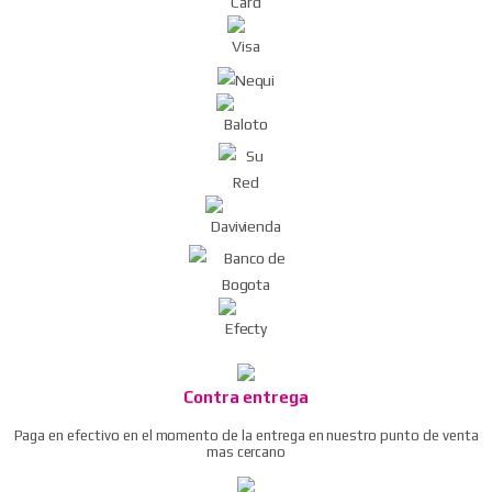
pros kit
Pistola de aire dg-10 compresor/soplador del
polvo
Ratchet neumático / llave de trinquete de aire
Remachadora neumática
Taladro reversible neumático 3/8″
Ver todos
Contra entrega
Paga en efectivo en el momento de la entrega en nuestro punto de venta
mas cercano