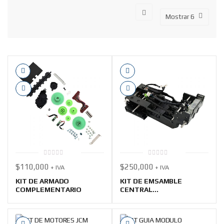
0
0
$
110,000
$
250,000
+ IVA
+ IVA
out
out
of
of
5
5
KIT DE ARMADO
KIT DE EMSAMBLE
COMPLEMENTARIO
CENTRAL...