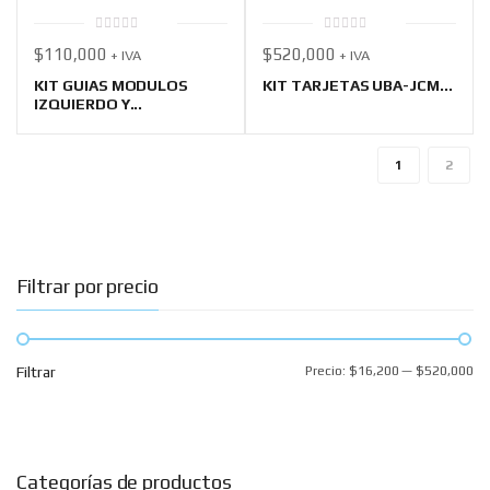
0
0
$
110,000
$
520,000
+ IVA
+ IVA
out
out
of
of
5
5
KIT GUIAS MODULOS
KIT TARJETAS UBA-JCM...
IZQUIERDO Y...
1
2
Filtrar por precio
Filtrar
Precio:
$16,200
—
$520,000
Categorías de productos