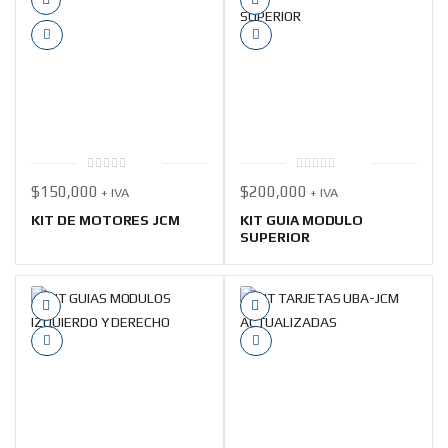
0
0
$
150,000
$
200,000
+ IVA
+ IVA
out
out
of
of
5
5
KIT DE MOTORES JCM
KIT GUIA MODULO
SUPERIOR