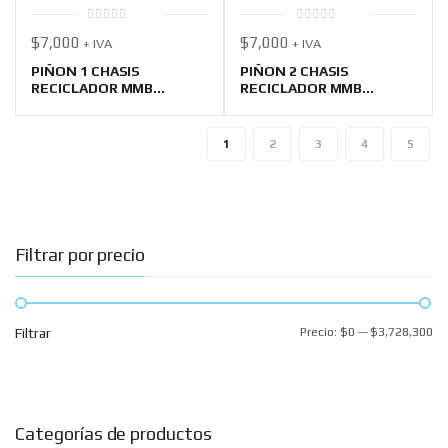
0
0
$
7,000
$
7,000
+ IVA
+ IVA
out
out
of
of
5
5
PIÑON 1 CHASIS
PIÑON 2 CHASIS
RECICLADOR MMB...
RECICLADOR MMB...
1
2
3
4
5
Filtrar por precio
Filtrar
Precio:
$0
—
$3,728,300
Categorías de productos