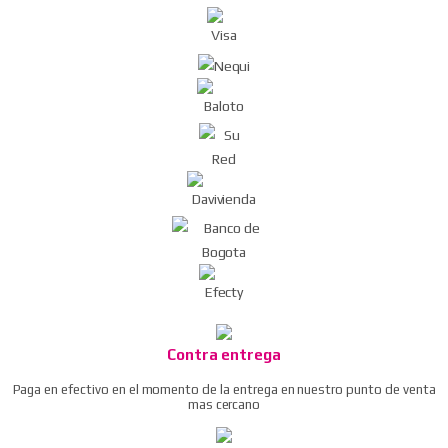
pros kit
Pistola de aire dg-10 compresor/soplador del
polvo
Ratchet neumático / llave de trinquete de aire
Remachadora neumática
Taladro reversible neumático 3/8″
Ver todos
Contra entrega
Paga en efectivo en el momento de la entrega en nuestro punto de venta
mas cercano