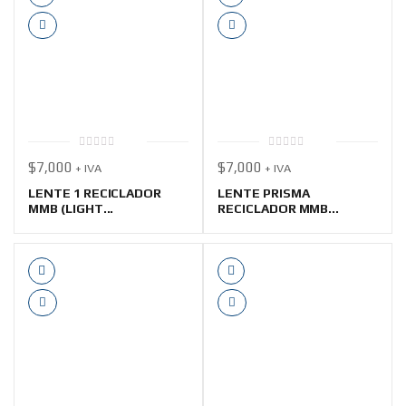
0
0
$
7,000
$
7,000
+ IVA
+ IVA
out
out
of
of
5
5
LENTE 1 RECICLADOR
LENTE PRISMA
MMB (LIGHT...
RECICLADOR MMB...