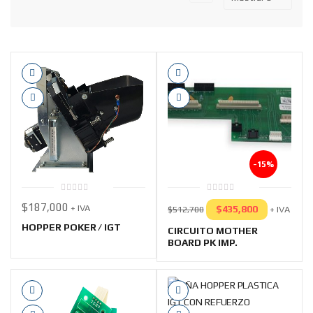
-15%
0
0
$
187,000
+ IVA
out
out
$
435,800
+ IVA
$
512,700
of
of
5
5
HOPPER POKER / IGT
CIRCUITO MOTHER
BOARD PK IMP.