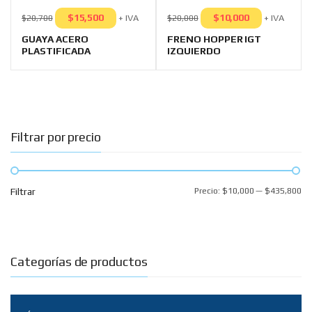
0
0
out
out
$
15,500
$
10,000
+ IVA
+ IVA
$
20,700
$
20,000
of
of
5
5
GUAYA ACERO
FRENO HOPPER IGT
PLASTIFICADA
IZQUIERDO
Filtrar por precio
Filtrar
Precio:
$10,000
—
$435,800
Categorías de productos