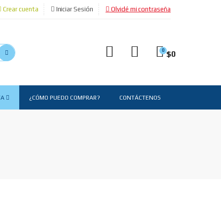
Crear cuenta
Iniciar Sesión
Olvidé mi contraseña
0
$
0
TA
¿CÓMO PUEDO COMPRAR?
CONTÁCTENOS