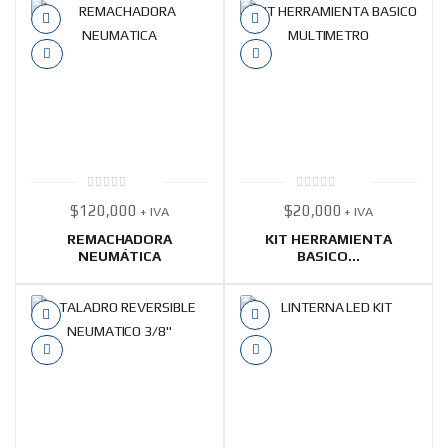
0
0
$
120,000
$
20,000
+ IVA
+ IVA
out
out
of
of
5
5
REMACHADORA
KIT HERRAMIENTA
NEUMÁTICA
BASICO...