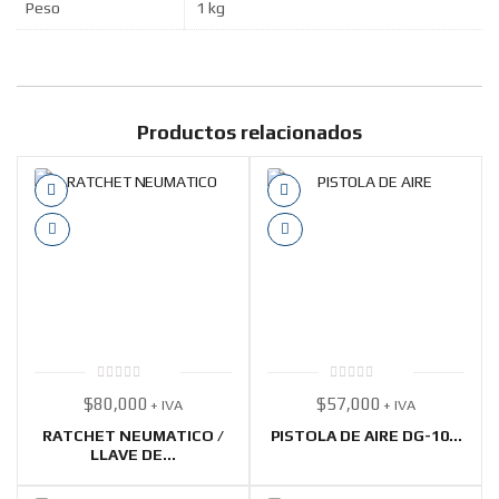
Peso
1 kg
Productos relacionados
0
0
$
80,000
$
57,000
+ IVA
+ IVA
out
out
of
of
5
5
RATCHET NEUMATICO /
PISTOLA DE AIRE DG-10...
LLAVE DE...