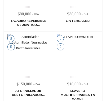
0
0
$
80,000
$
28,000
+ IVA
+ IVA
out
out
of
of
5
5
TALADRO REVERSIBLE
LINTERNA LED
NEUMÁTICO...
0
0
$
150,000
$
18,000
+ IVA
+ IVA
out
out
of
of
5
5
ATORNILLADOR
LLAVERO
DESTORNILLADOR...
MULTIHERRAMIENTA
MAMUT