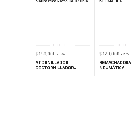
0
0
$
150,000
$
120,000
+ IVA
+ IVA
out
out
of
of
5
5
ATORNILLADOR
REMACHADORA
DESTORNILLADOR...
NEUMÁTICA