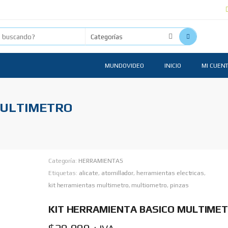
MUNDOVIDEO
INICIO
MI CUEN
MULTIMETRO
Categoría:
HERRAMIENTAS
Etiquetas:
alicate
,
atornillador
,
herramientas electricas
,
kit herramientas multimetro
,
multiometro
,
pinzas
KIT HERRAMIENTA BASICO MULTIME