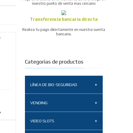
nuestro punto de venta mas cercano
Transferencia bancaria directa
Realiza tu pago directamente en nuestra cuenta
bancaria.
Categorías de productos
LÍNEA DE BIO-SEGURIDAD
Tapabocas N95
VENDING
A
Termómetro infrarrojo
Sistemas de aceptación
BZ-R6 x 2 unidades
VIDEO SLOTS
vending