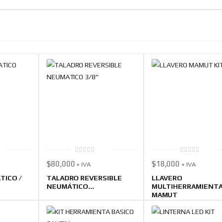
0
0
$
80,000
$
18,000
+ IVA
+ IVA
out
out
of
of
5
5
TICO /
TALADRO REVERSIBLE
LLAVERO
NEUMÁTICO...
MULTIHERRAMIENT
MAMUT