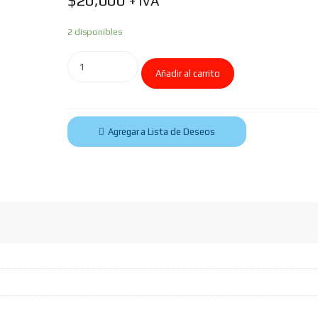
$
20,000
+ IVA
2 disponibles
Añadir al carrito
Agregar a Lista de Deseos