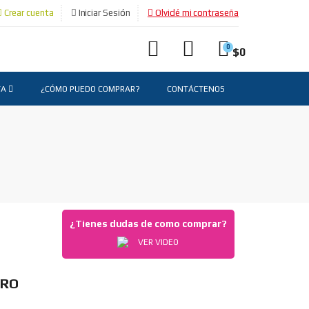
Crear cuenta
Iniciar Sesión
Olvidé mi contraseña
0
$
0
TA
¿CÓMO PUEDO COMPRAR?
CONTÁCTENOS
¿Tienes dudas de como comprar?
VER VIDEO
TRO