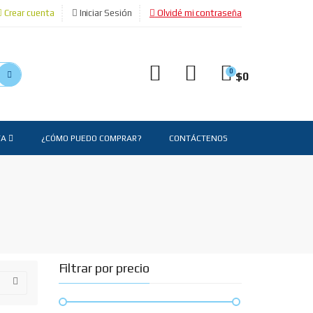
Crear cuenta
Iniciar Sesión
Olvidé mi contraseña
0
$
0
TA
¿CÓMO PUEDO COMPRAR?
CONTÁCTENOS
Filtrar por precio