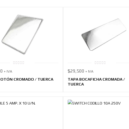
0
0
00
$
29,500
+ IVA
+ IVA
out
out
of
of
5
5
BOTÓN CROMADO / TUERCA
TAPA BOCAFICHA CROMADA /
TUERCA