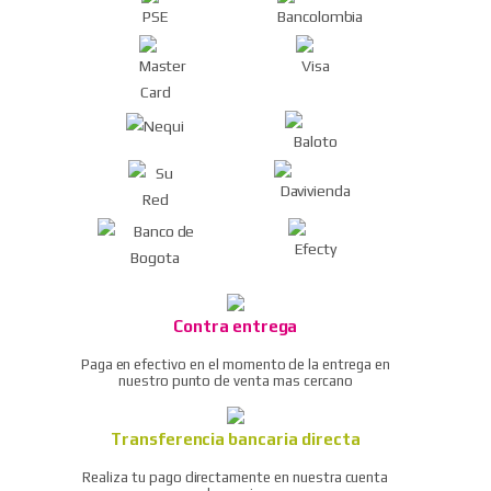
inalámbrico 4,8 v + 55
Ver todos
Aceptador cash code
piezas SC048E
sm repuestos
Kit herramienta básico
Aceptador cash code fl
cautín
Aceptador cash code fl
Kit herramienta básico
repuestos
multímetro
Ver todos
Kit herramienta
profesional eclipse 500-
007 pros kit
Contra entrega
Pistola de aire dg-10
Paga en efectivo en el momento de la entrega en
compresor/soplador del
nuestro punto de venta mas cercano
polvo
Transferencia bancaria directa
Ratchet neumático / llave
de trinquete de aire
Realiza tu pago directamente en nuestra cuenta