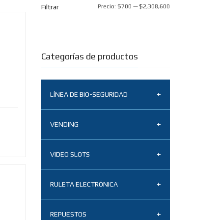
Filtrar
Precio:
$700
—
$2,308,600
Categorías de productos
LÍNEA DE BIO-SEGURIDAD
Tapabocas N95
VENDING
Termómetro infrarrojo
Sistemas de aceptación
BZ-R6 x 2 unidades
VIDEO SLOTS
vending
3M desinfectante
Multipoker
Vending repuestos
RULETA ELECTRÓNICA
limpiador amonio
cuaternario nivel 5
Multigame
Monederos MEI
Ruleta 8 módulos
REPUESTOS
CASHFLOW Series 7000