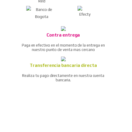
multímetro
Ver todos
Kit herramienta
profesional eclipse 500-
007 pros kit
Contra entrega
Pistola de aire dg-10
Paga en efectivo en el momento de la entrega en
compresor/soplador del
nuestro punto de venta mas cercano
polvo
Transferencia bancaria directa
Ratchet neumático / llave
de trinquete de aire
Realiza tu pago directamente en nuestra cuenta
bancaria.
Remachadora neumática
Taladro reversible
neumático 3/8″
Ver todos