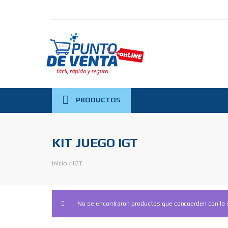
PRODUCTOS
KIT JUEGO IGT
Inicio
/
IGT
No se encontraron productos que concuerden con la 