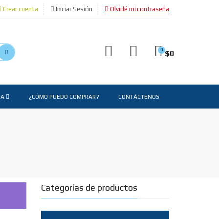
Crear cuenta
Iniciar Sesión
Olvidé mi contraseña
0
$
0
TA
¿CÓMO PUEDO COMPRAR?
CONTÁCTENOS
Categorías de productos