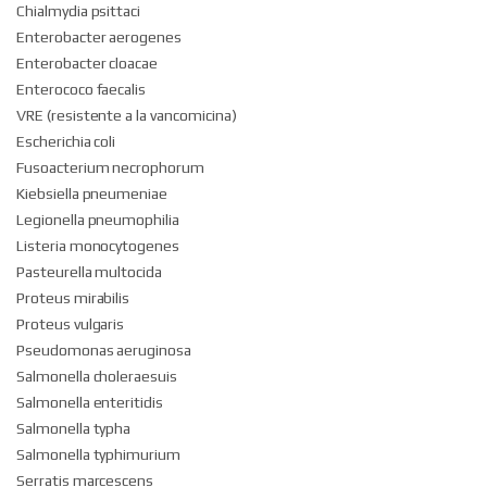
Chialmydia psittaci
Enterobacter aerogenes
Enterobacter cloacae
Enterococo faecalis
VRE (resistente a la vancomicina)
Escherichia coli
Fusoacterium necrophorum
Kiebsiella pneumeniae
Legionella pneumophilia
Listeria monocytogenes
Pasteurella multocida
Proteus mirabilis
Proteus vulgaris
Pseudomonas aeruginosa
Salmonella choleraesuis
Salmonella enteritidis
Salmonella typha
Salmonella typhimurium
Serratis marcescens