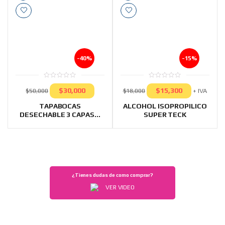
-40%
-15%
0
0
$
30,000
$
15,300
out
out
+ IVA
$
50,000
$
18,000
of
of
5
5
TAPABOCAS
ALCOHOL ISOPROPILICO
DESECHABLE 3 CAPAS...
SUPER TECK
¿Tienes dudas de como comprar?
VER VIDEO