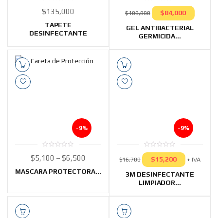
0
0
$
135,000
$
84,000
out
out
$
100,000
of
of
5
5
TAPETE
GEL ANTIBACTERIAL
DESINFECTANTE
GERMICIDA...
-9%
-9%
0
0
$
5,100
–
$
6,500
$
15,200
out
out
+ IVA
$
16,700
of
of
5
5
MASCARA PROTECTORA...
3M DESINFECTANTE
LIMPIADOR...