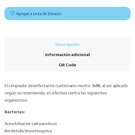
Agregar a Lista de Deseos
Descripción
Información adicional
QR Code
El Limpiador desinfectante cuaternario neutro 3M®, al ser aplicado
según se recomienda, es efectivo contra los siguientes
organismos:
Bacterias:
Acinetobacter cailcoaceticus
Bordetella bronchiseptica