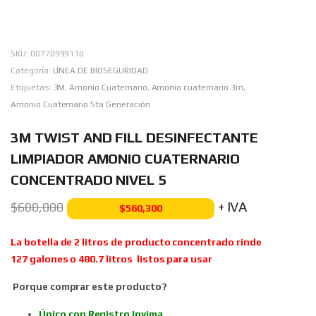
SKU:
00770999110
Categoría:
LÍNEA DE BIOSEGURIDAD
Etiquetas:
3M
,
Amonio Cuaternario
,
Amonio cuaternario 3m
,
Amonio Cuaternario 5ta Generación
3M TWIST AND FILL DESINFECTANTE
LIMPIADOR AMONIO CUATERNARIO
CONCENTRADO NIVEL 5
+ IVA
$
600,000
$
560,300
La botella de 2 litros de producto concentrado rinde
127 galones o 480.7 litros listos para usar
Porque comprar este producto?
Único con Registro Invima