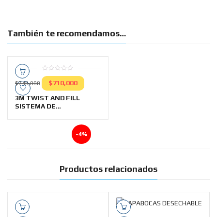
También te recomendamos…
0
$
710,000
out
$
740,000
of
5
3M TWIST AND FILL
SISTEMA DE...
-4%
Productos relacionados