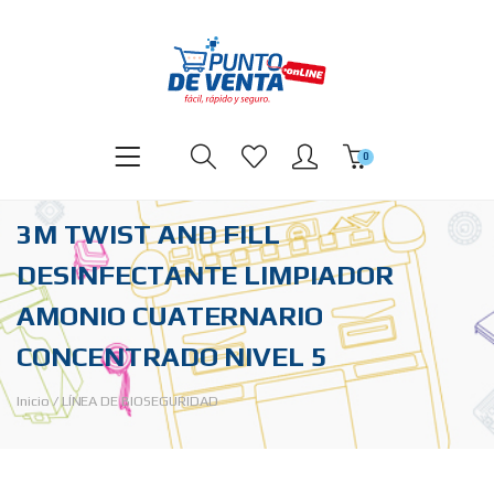
0
3M TWIST AND FILL
DESINFECTANTE LIMPIADOR
AMONIO CUATERNARIO
CONCENTRADO NIVEL 5
Inicio
/
LÍNEA DE BIOSEGURIDAD