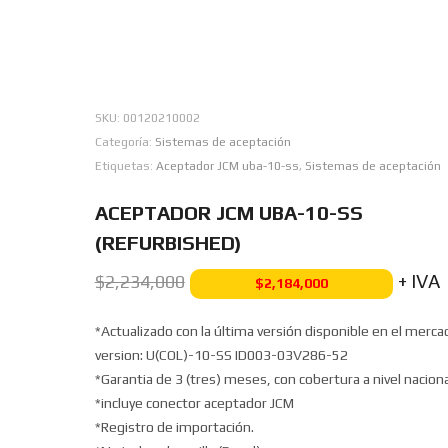
SKU:
00120210002
Categoría:
Sistemas de aceptación
Etiquetas:
Aceptador JCM uba-10-ss
,
Sistemas de aceptación
ACEPTADOR JCM UBA-10-SS
(REFURBISHED)
+ IVA
$
2,234,000
$
2,184,000
*Actualizado con la última versión disponible en el merca
version: U(COL)-10-SS ID003-03V286-52
*Garantia de 3 (tres) meses, con cobertura a nivel naciona
*incluye conector aceptador JCM
*Registro de importación.