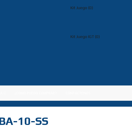
Kit Juego (0)
Kit Juego IGT (0)
TA
¿CÓMO PUEDO COMPRAR?
CONTÁCTENOS
BA-10-SS