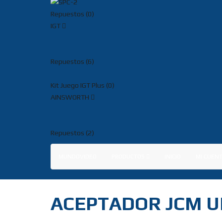
Repuestos (0)
IGT
Repuestos (6)
Kit Juego IGT Plus (0)
AINSWORTH
Repuestos (2)
MUNDOVIDEO
PRODUCTOS
INICIO
MI CUEN
ACEPTADOR JCM U