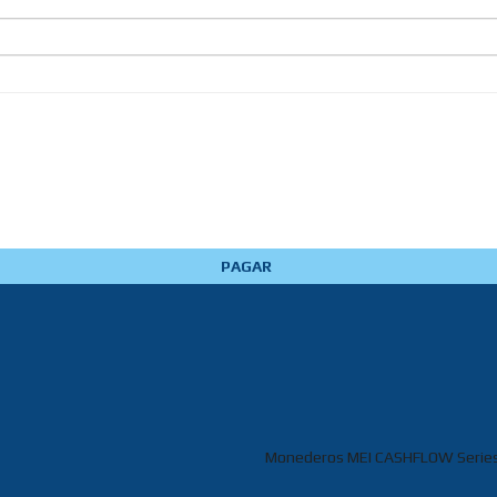
PAGAR
Monederos MEI CASHFLOW Series