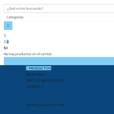
0
$
0
No hay productos en el carrito!
PRODUCTOS
BlackFriday
LÍNEA DE BIOSEGURIDAD
VENDING
Vending Repuestos (18)