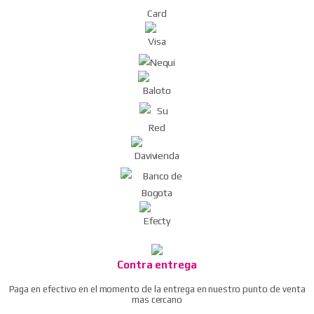
pros kit
Pistola de aire dg-10 compresor/soplador del
polvo
Ratchet neumático / llave de trinquete de aire
Remachadora neumática
Taladro reversible neumático 3/8″
Ver todos
Contra entrega
Paga en efectivo en el momento de la entrega en nuestro punto de venta
mas cercano