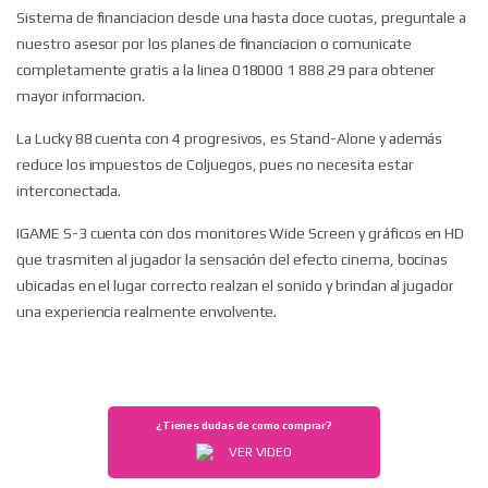
Sistema de financiacion desde una hasta doce cuotas, preguntale a
nuestro asesor por los planes de financiacion o comunicate
completamente gratis a la linea 018000 1 888 29 para obtener
mayor informacion.
La Lucky 88 cuenta con 4 progresivos, es Stand-Alone y además
reduce los impuestos de Coljuegos, pues no necesita estar
interconectada.
IGAME S-3 cuenta con dos monitores Wide Screen y gráficos en HD
que trasmiten al jugador la sensación del efecto cinema, bocinas
ubicadas en el lugar correcto realzan el sonido y brindan al jugador
una experiencia realmente envolvente.
¿Tienes dudas de como comprar?
VER VIDEO