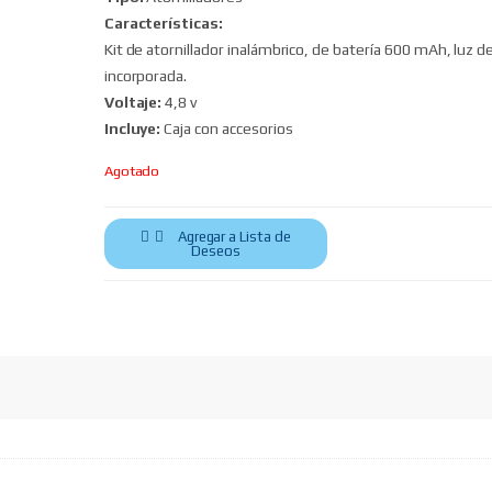
Características:
Kit de atornillador inalámbrico, de batería 600 mAh, luz d
incorporada.
Voltaje:
4,8 v
Incluye:
Caja con accesorios
Agotado
Agregar a Lista de
Deseos