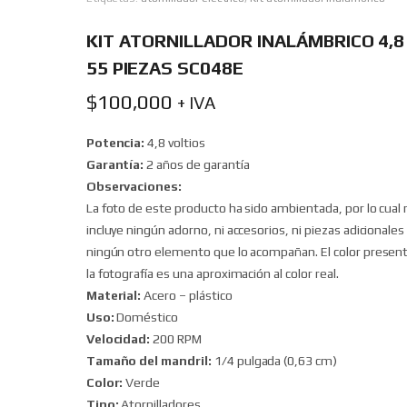
KIT ATORNILLADOR INALÁMBRICO 4,8 
55 PIEZAS SC048E
$
100,000
+ IVA
Potencia:
4,8 voltios
Garantía:
2 años de garantía
Observaciones:
La foto de este producto ha sido ambientada, por lo cual 
incluye ningún adorno, ni accesorios, ni piezas adicionales 
ningún otro elemento que lo acompañan. El color presen
la fotografía es una aproximación al color real.
Material:
Acero – plástico
Uso:
Doméstico
Velocidad:
200 RPM
Tamaño del mandril:
1/4 pulgada (0,63 cm)
Color:
Verde
Tipo:
Atornilladores