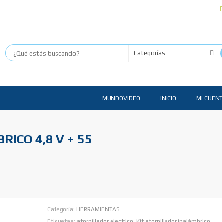
MUNDOVIDEO
INICIO
MI CUEN
ICO 4,8 V + 55
Categoría:
HERRAMIENTAS
Etiquetas:
atornillador electrico
,
Kit atornillador inalámbrico