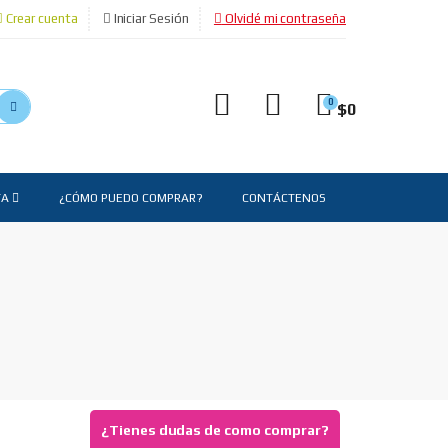
Crear cuenta
Iniciar Sesión
Olvidé mi contraseña
0
$
0
TA
¿CÓMO PUEDO COMPRAR?
CONTÁCTENOS
¿Tienes dudas de como comprar?