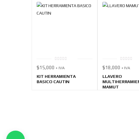
0
0
$
15,000
$
18,000
+ IVA
+ IVA
out
out
of
of
5
5
KIT HERRAMIENTA
LLAVERO
BASICO CAUTIN
MULTIHERRAMIE
MAMUT