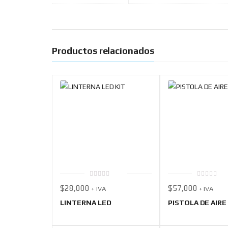
Productos relacionados
0
0
$
28,000
$
57,000
+ IVA
+ IVA
out
out
of
of
5
5
LINTERNA LED
PISTOLA DE AIRE 