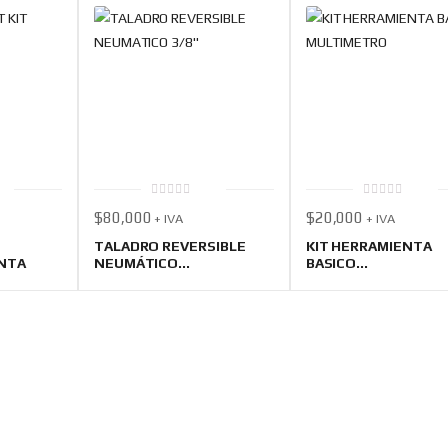
0
0
$
80,000
$
20,000
+ IVA
+ IVA
out
out
of
of
5
5
TALADRO REVERSIBLE
KIT HERRAMIENTA
NTA
NEUMÁTICO...
BASICO...