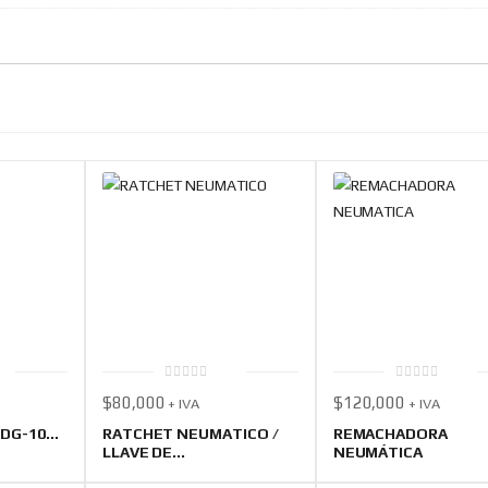
0
0
$
80,000
$
120,000
+ IVA
+ IVA
out
out
of
of
5
5
DG-10...
RATCHET NEUMATICO /
REMACHADORA
LLAVE DE...
NEUMÁTICA