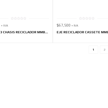
0
0
0
$
67,500
+ IVA
+ IVA
out
out
of
of
5
5
3 CHASIS RECICLADOR MMB...
EJE RECICLADOR CASSETE MMB.
1
2