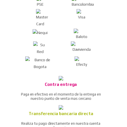
inalámbrico 4,8 v + 55
Ver todos
Aceptador cash code
piezas SC048E
sm repuestos
Kit herramienta básico
Aceptador cash code fl
cautín
Aceptador cash code fl
Kit herramienta básico
repuestos
multímetro
Ver todos
Kit herramienta
profesional eclipse 500-
007 pros kit
Contra entrega
Pistola de aire dg-10
Paga en efectivo en el momento de la entrega en
compresor/soplador del
nuestro punto de venta mas cercano
polvo
Transferencia bancaria directa
Ratchet neumático / llave
de trinquete de aire
Realiza tu pago directamente en nuestra cuenta