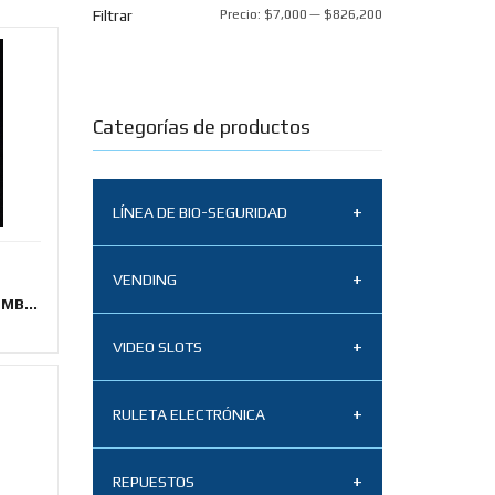
Filtrar
Precio:
$7,000
—
$826,200
Categorías de productos
LÍNEA DE BIO-SEGURIDAD
Tapabocas N95
VENDING
MB...
Termómetro infrarrojo
Sistemas de aceptación
BZ-R6 x 2 unidades
VIDEO SLOTS
vending
3M desinfectante
Multipoker
Vending repuestos
RULETA ELECTRÓNICA
limpiador amonio
cuaternario nivel 5
Multigame
Monederos MEI
Ruleta 8 módulos
REPUESTOS
CASHFLOW Series 7000