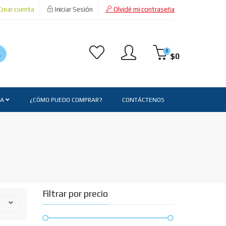
rear cuenta
Iniciar Sesión
Olvidé mi contraseña
0
$
0
TA
¿CÓMO PUEDO COMPRAR?
CONTÁCTENOS
Filtrar por precio