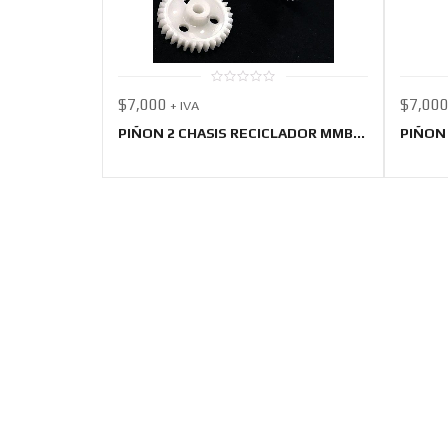
0
$
7,000
$
7,00
+ IVA
out
of
5
PIÑON 2 CHASIS RECICLADOR MMB...
PIÑON 