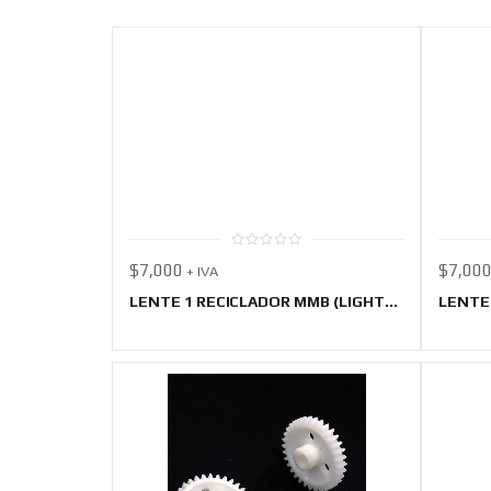
0
$
7,000
$
7,00
+ IVA
out
of
5
LENTE 1 RECICLADOR MMB (LIGHT...
LENTE