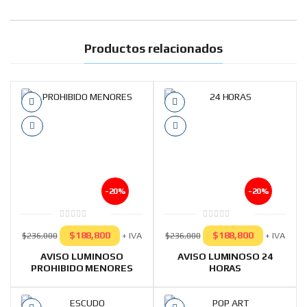
Productos relacionados
-20%
-20%
0
0
out
out
$
188,800
$
188,800
+ IVA
+ IVA
$
236,000
$
236,000
of
of
5
5
AVISO LUMINOSO
AVISO LUMINOSO 24
PROHIBIDO MENORES
HORAS