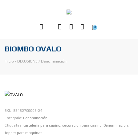
0
BIOMBO OVALO
Inicio
/
DECOSIGNS
/
Denominación
SKU:
85182700005-24
Categoría:
Denominación
Etiquetas:
carteleria para casino
,
decoracion para casino
,
Denominacion
,
topper para maquinas