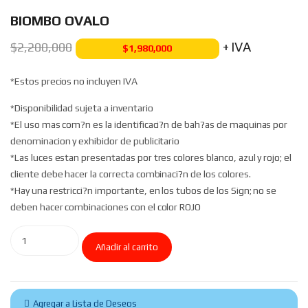
BIOMBO OVALO
+ IVA
$
2,200,000
$
1,980,000
*Estos precios no incluyen IVA
*Disponibilidad sujeta a inventario
*El uso mas com?n es la identificaci?n de bah?as de maquinas por
denominacion y exhibidor de publicitario
*Las luces estan presentadas por tres colores blanco, azul y rojo; el
cliente debe hacer la correcta combinaci?n de los colores.
*Hay una restricci?n importante, en los tubos de los Sign; no se
deben hacer combinaciones con el color ROJO
Añadir al carrito
Agregar a Lista de Deseos