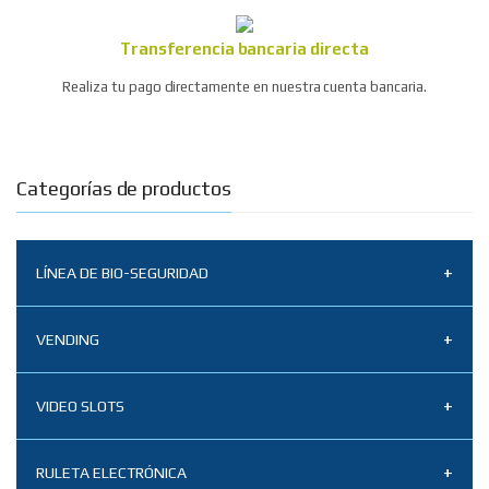
Transferencia bancaria directa
Realiza tu pago directamente en nuestra cuenta bancaria.
Categorías de productos
LÍNEA DE BIO-SEGURIDAD
Tapabocas N95
VENDING
Termómetro infrarrojo BZ-R6 x 2 unidades
Sistemas de aceptación vending
VIDEO SLOTS
3M desinfectante limpiador amonio
Vending repuestos
cuaternario nivel 5
Multipoker
RULETA ELECTRÓNICA