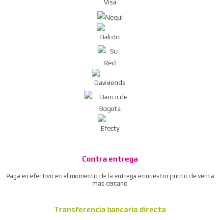
Pistola de aire dg-10 compresor/soplador del
polvo
Ratchet neumático / llave de trinquete de aire
Remachadora neumática
Taladro reversible neumático 3/8″
Ver todos
Contra entrega
Paga en efectivo en el momento de la entrega en nuestro punto de venta
mas cercano
Transferencia bancaria directa