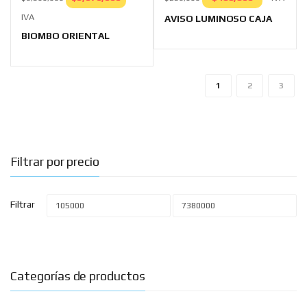
of
of
5
5
IVA
AVISO LUMINOSO CAJA
BIOMBO ORIENTAL
1
2
3
Filtrar por precio
Filtrar
Categorías de productos