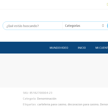
MUNDOVIDEO
INICIO
MI CUEN
SKU:
85182700004-23
Categoría:
Denominación
Etiquetas:
carteleria para casino
,
decoracion para casino
,
Deno