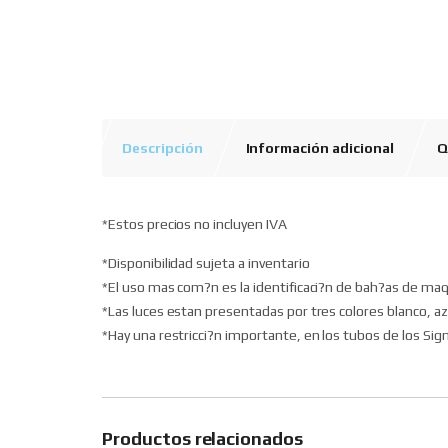
Descripción
Información adicional
Q
*Estos precios no incluyen IVA
*Disponibilidad sujeta a inventario
*El uso mas com?n es la identificaci?n de bah?as de maq
*Las luces estan presentadas por tres colores blanco, azul
*Hay una restricci?n importante, en los tubos de los Si
Productos relacionados