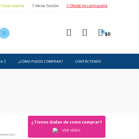
Crear cuenta
Iniciar Sesión
Olvidé mi contraseña
0
$
0
TA
¿CÓMO PUEDO COMPRAR?
CONTÁCTENOS
¿Tienes dudas de como comprar?
VER VIDEO
minacion
,