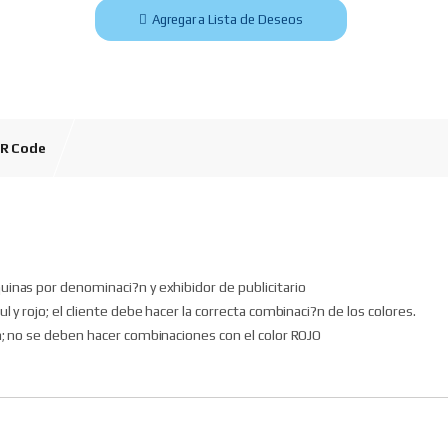
Agregar a Lista de Deseos
R Code
uinas por denominaci?n y exhibidor de publicitario
 y rojo; el cliente debe hacer la correcta combinaci?n de los colores.
gn; no se deben hacer combinaciones con el color ROJO