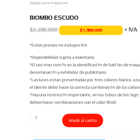
topper para maquinas
BIOMBO ESCUDO
+ IVA
$
2,200,000
$
1,980,000
*Estos precios no incluyen IVA
*Disponibilidad sujeta a inventario
*El uso mas com?n es la identificaci?n de bah?as de maqu
denominaci?n y exhibidor de publicitario
*Las luces estan presentadas por tres colores blanco, azul 
el cliente debe hacer la correcta combinaci?n de los colore
*Hay una restricci?n importante, en los tubos de los Sign;
deben hacer combinaciones con el color ROJO
Añadir al carrito