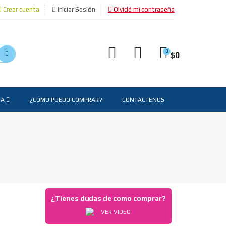
Crear cuenta
Iniciar Sesión
Olvidé mi contraseña
0
$
0
TA
¿CÓMO PUEDO COMPRAR?
CONTÁCTENOS
¿Tienes dudas de como comprar?
VER VIDEO