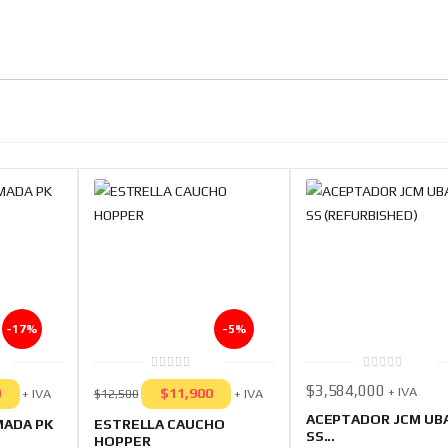
-17%
-5%
0
0
$
3,584,000
+ IVA
out
out
0
$
11,900
+ IVA
+ IVA
$
12,500
of
of
5
5
ACEPTADOR JCM UBA
MADA PK
ESTRELLA CAUCHO
SS...
HOPPER