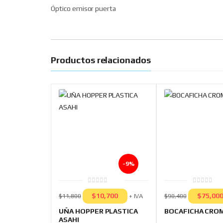
Óptico emisor puerta
Productos relacionados
-9%
0
0
out
out
$
10,700
$
75,00
+ IVA
$
11,800
$
90,400
of
of
5
5
UÑA HOPPER PLASTICA
BOCAFICHA CRO
ASAHI