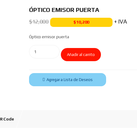
ÓPTICO EMISOR PUERTA
+ IVA
$
12,000
$
10,200
Óptico emisor puerta
Añadir al carrito
Agregar a Lista de Deseos
R Code