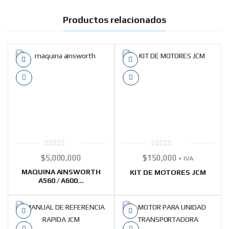
Productos relacionados
0
0
$
5,000,000
$
150,000
+ IVA
out
out
of
of
5
5
MAQUINA AINSWORTH
KIT DE MOTORES JCM
A560 / A600...