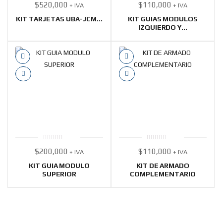
$
520,000
$
110,000
+ IVA
+ IVA
out
out
of
of
5
5
KIT TARJETAS UBA-JCM...
KIT GUIAS MODULOS
IZQUIERDO Y...
0
0
$
200,000
$
110,000
+ IVA
+ IVA
out
out
of
of
5
5
KIT GUIA MODULO
KIT DE ARMADO
SUPERIOR
COMPLEMENTARIO