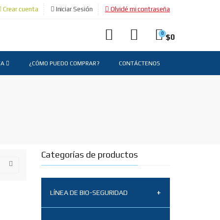
Crear cuenta
Iniciar Sesión
Olvidé mi contraseña
0
$
0
TA
¿CÓMO PUEDO COMPRAR?
CONTÁCTENOS
Categorías de productos
LÍNEA DE BIO-SEGURIDAD
Tapabocas N95