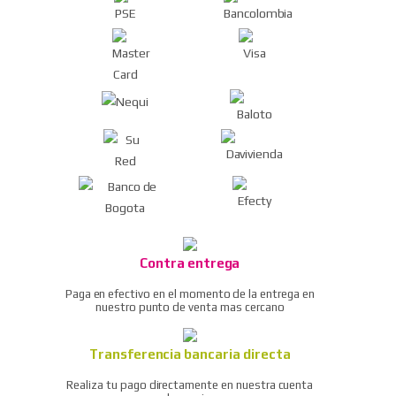
inalámbrico 4,8 v + 55
Ver todos
Aceptador cash code
piezas SC048E
sm repuestos
Kit herramienta básico
Aceptador cash code fl
cautín
Aceptador cash code fl
Kit herramienta básico
repuestos
multímetro
Ver todos
Kit herramienta
profesional eclipse 500-
007 pros kit
Contra entrega
Pistola de aire dg-10
Paga en efectivo en el momento de la entrega en
compresor/soplador del
nuestro punto de venta mas cercano
polvo
Transferencia bancaria directa
Ratchet neumático / llave
de trinquete de aire
Realiza tu pago directamente en nuestra cuenta