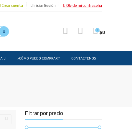
Crear cuenta
Iniciar Sesión
Olvidé mi contraseña
0
$
0
TA
¿CÓMO PUEDO COMPRAR?
CONTÁCTENOS
Filtrar por precio